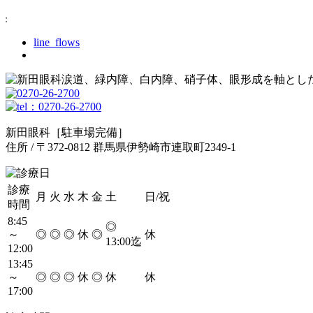
line_flows
涙道、緑内障、白内障、硝子体、眼形成を軸とし
新田眼科［駐車場完備］
住所 / 〒372-0812 群馬県伊勢崎市連取町2349-1
診療
月
火
水
木
金
土
日/祝
時間
8:45
◎
～
◎
◎
◎
休
◎
休
13:00迄
12:00
13:45
～
◎
◎
◎
休
◎
休
休
17:00