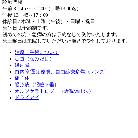
診療時間
午前 8：45～12：00（土曜13:00迄）
午後 13：45～17：00
休診日 / 木曜・土曜（午後）・日曜・祝日
※平日は予約制です。
初めての方・急病の方は予約なしで受付いたします。
※土曜日は
来院していただいた順番
で受付しております。
治療・手術について
涙道（なみだ目）
緑内障
白内障/選定療養、自由診療多焦点レンズ
硝子体
眼形成（眼瞼下垂）
オルソケラトロジー（近視矯正法）
ドライアイ