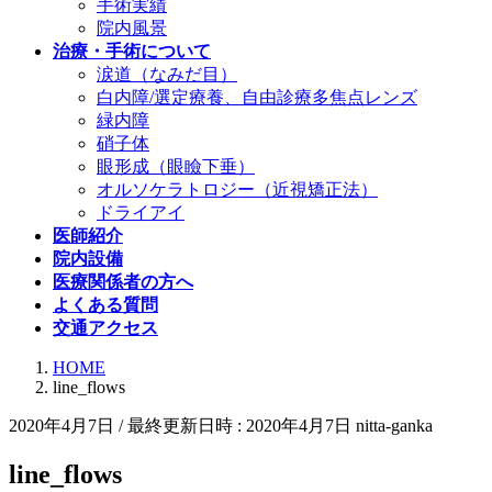
手術実績
院内風景
治療・手術について
涙道（なみだ目）
白内障/選定療養、自由診療多焦点レンズ
緑内障
硝子体
眼形成（眼瞼下垂）
オルソケラトロジー（近視矯正法）
ドライアイ
医師紹介
院内設備
医療関係者の方へ
よくある質問
交通アクセス
HOME
line_flows
2020年4月7日
/ 最終更新日時 :
2020年4月7日
nitta-ganka
line_flows