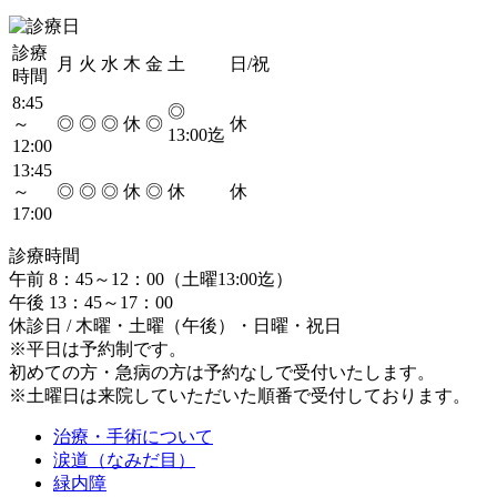
診療
月
火
水
木
金
土
日/祝
時間
8:45
◎
～
◎
◎
◎
休
◎
休
13:00迄
12:00
13:45
～
◎
◎
◎
休
◎
休
休
17:00
診療時間
午前 8：45～12：00（土曜13:00迄）
午後 13：45～17：00
休診日 / 木曜・土曜（午後）・日曜・祝日
※平日は予約制です。
初めての方・急病の方は予約なしで受付いたします。
※土曜日は
来院していただいた順番
で受付しております。
治療・手術について
涙道（なみだ目）
緑内障