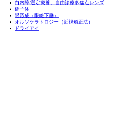
白内障/選定療養、自由診療多焦点レンズ
硝子体
眼形成（眼瞼下垂）
オルソケラトロジー（近視矯正法）
ドライアイ