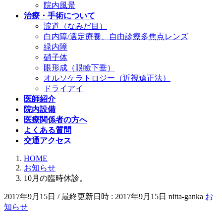
院内風景
治療・手術について
涙道（なみだ目）
白内障/選定療養、自由診療多焦点レンズ
緑内障
硝子体
眼形成（眼瞼下垂）
オルソケラトロジー（近視矯正法）
ドライアイ
医師紹介
院内設備
医療関係者の方へ
よくある質問
交通アクセス
HOME
お知らせ
10月の臨時休診。
2017年9月15日
/ 最終更新日時 :
2017年9月15日
nitta-ganka
お
知らせ