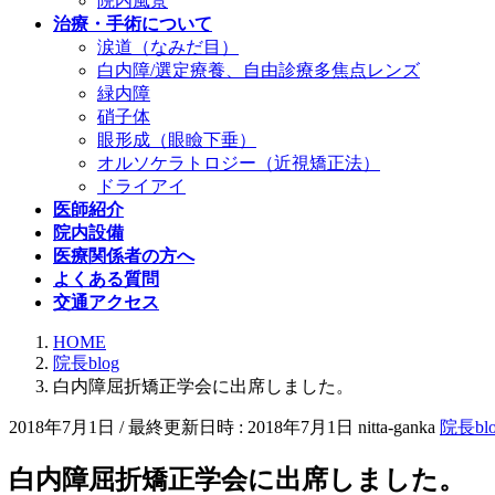
院内風景
治療・手術について
涙道（なみだ目）
白内障/選定療養、自由診療多焦点レンズ
緑内障
硝子体
眼形成（眼瞼下垂）
オルソケラトロジー（近視矯正法）
ドライアイ
医師紹介
院内設備
医療関係者の方へ
よくある質問
交通アクセス
HOME
院長blog
白内障屈折矯正学会に出席しました。
2018年7月1日
/ 最終更新日時 :
2018年7月1日
nitta-ganka
院長blo
白内障屈折矯正学会に出席しました。