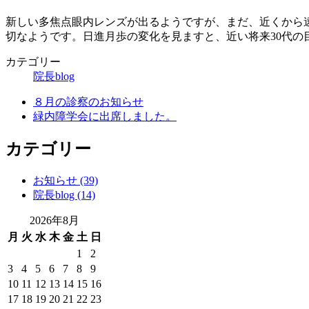
新しい多焦点眼内レンズが出るようですが、まだ、近くから
切なようです。日進月歩の変化を見ますと、近い将来30代
カテゴリー
院長blog
８月の診察のお知らせ
緑内障学会に出席しました。
カテゴリー
お知らせ (39)
院長blog (14)
2026年8月
月
火
水
木
金
土
日
1
2
3
4
5
6
7
8
9
10
11
12
13
14
15
16
17
18
19
20
21
22
23