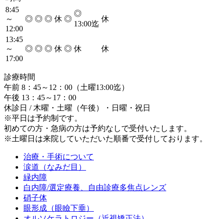
8:45
◎
～
◎
◎
◎
休
◎
休
13:00迄
12:00
13:45
～
◎
◎
◎
休
◎
休
休
17:00
診療時間
午前 8：45～12：00（土曜13:00迄）
午後 13：45～17：00
休診日 / 木曜・土曜（午後）・日曜・祝日
※平日は予約制です。
初めての方・急病の方は予約なしで受付いたします。
※土曜日は
来院していただいた順番
で受付しております。
治療・手術について
涙道（なみだ目）
緑内障
白内障/選定療養、自由診療多焦点レンズ
硝子体
眼形成（眼瞼下垂）
オルソケラトロジー（近視矯正法）